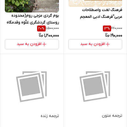
فرهنگ لغت واصطلاحات
بوم گردی مزجی روم(محدوده
عربی"فرهنگ ادبی المعجم
روستای گردشگری عَلْوَه وقدمگاه
الأدبی"باشرح ومعادل
1,500,000
220,000
20
%
13
%
نبی صالح کارون خوزستان)
فارسی(ارسال رایگان با پست)
1,200,000
190,000
افزودن به سبد
افزودن به سبد
ترجمه متون
ترجمه زنده