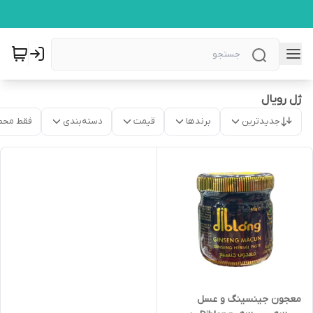
ژل رویال
جدیدترین
برندها
قیمت
دسته‌بندی
فقط محص
معجون جینسینگ و عسل