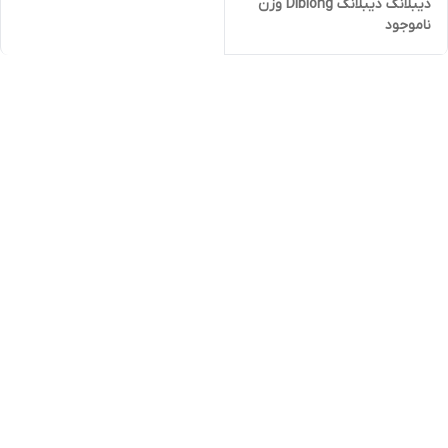
دیبلانگ دیبلانگ Diblong وزن
ناموجود
43 گرمی