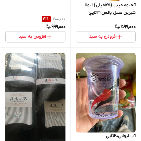
ٔآبمیوه مینی (۱۲۵میلي) ليونا
شیرین عسل باكس32تايي
1,700,000
41
%
999,000
599,000
افزودن به سبد
افزودن به سبد
آب ليواني40تايي