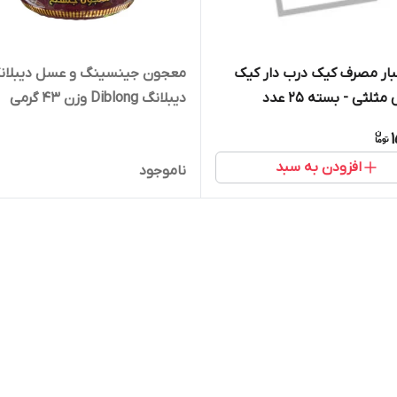
ار مصرف کیک درب دار کیک
معجون جینسینگ و عسل دیبلان
لثی - بسته 25 عدد
دیبلانگ Diblong وزن 43 گرمی
افزودن به سبد
ناموجود