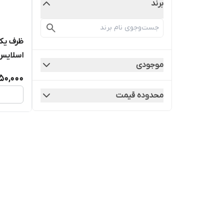
برند
ظرف یکب
اسلایس مث
موجودی
150,000
محدوده قیمت