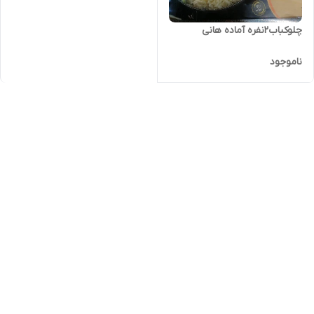
چلوکباب2نفره آماده هانی
ناموجود