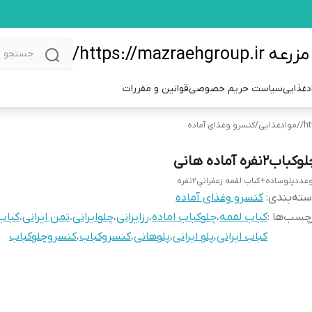
https://m/
دغذایی
سیاست حریم خصوصی
قوانین و مقررات
/
موادغذایی
/
کنسرو وغذای آماده
کباب2نفره آماده هانی
عددپلوساده+کباب لقمه زعفراني۲نفره
ته‌بندی
:
کنسرو وغذای آماده
چسب‌ها :
کباب لقمه
،
چلوکباب اماده
،
رزایرانی
،
چلوایرانی
،
تمن ایرانی
،
کباب
کباب ایرانی
،
پلو ایرانی
،
پلوهانی
،
کنسروکباب
،
کنسروچلوکباب