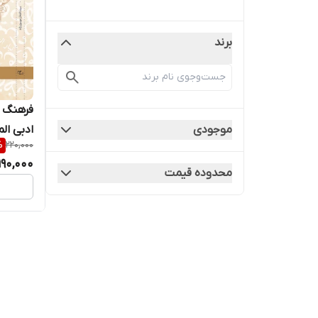
برند
فرهنگ 
موجودی
ادبی ال
%
220,000
فارسی(ا
190,000
محدوده قیمت