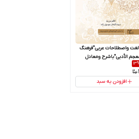
لغت واصطلاحات عربی"فرهنگ
معجم الأدبی"باشرح ومعادل
13
رسال رایگان با پست)
افزودن به سبد