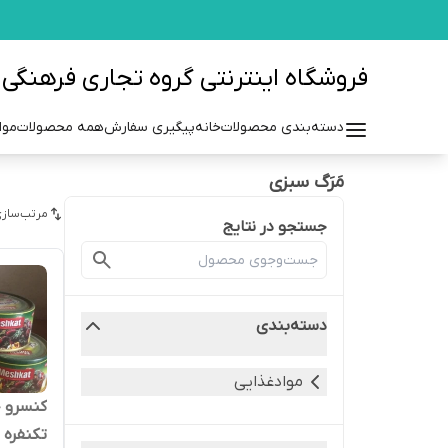
فروشگاه اینترنتی گروه تجاری فرهنگی مزرعه azraehgroup.ir
دسته‌بندی محصولات
خانه
پیگیری سفارش
همه محصولات
موا
مَرَگ سبزی
مرتب‌سازی
جستجو در نتایج
دسته‌بندی
موادغذایی
کنسرو 
تکنفره ت