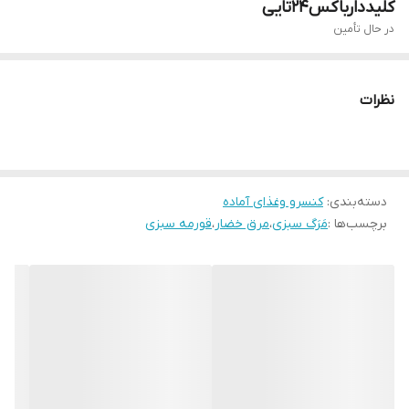
کلیددارباکس۲۴تایی
در حال تأمین
نظرات
دسته‌بندی
:
کنسرو وغذای آماده
برچسب‌ها :
مَرَگ سبزی
،
مرق خضار
،
قورمه سبزی