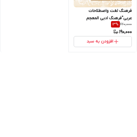
فرهنگ لغت واصطلاحات
عربی"فرهنگ ادبی المعجم
220,000
13
%
الأدبی"باشرح ومعادل
190,000
فارسی(ارسال رایگان با پست)
افزودن به سبد