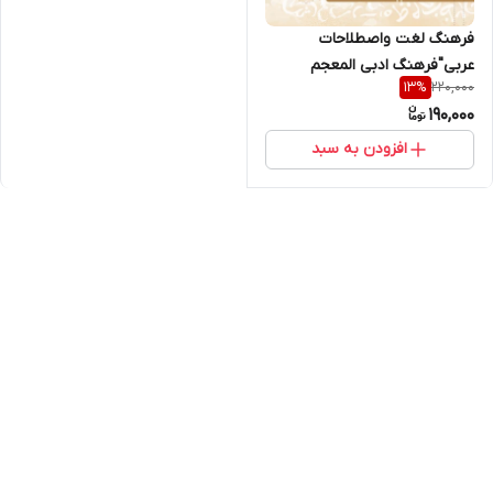
فرهنگ لغت واصطلاحات
عربی"فرهنگ ادبی المعجم
220,000
13
%
الأدبی"باشرح ومعادل
190,000
فارسی(ارسال رایگان با پست)
افزودن به سبد