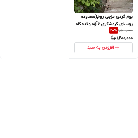
بوم گردی مزجی روم(محدوده
روستای گردشگری عَلْوَه وقدمگاه
1,500,000
20
%
نبی صالح کارون خوزستان)
1,200,000
افزودن به سبد