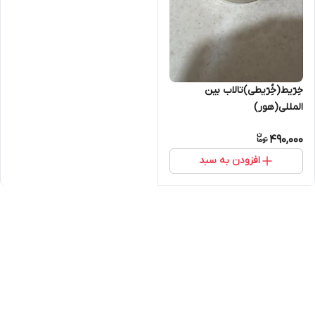
خِرّیط(خُِرّیطی)تالاب بین
المللی(هور)
490,000
افزودن به سبد