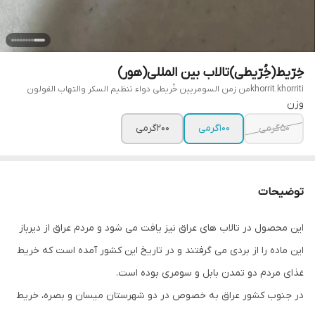
خِرّیط(خُِرّیطی)تالاب بین المللی(هور)
khorrit.khorritiمن زمن السومریین خُریطی دواء تنظیم السکر والتهاب القولون
وزن
۵۰گرمی
۱۰۰گرمی
۲۰۰گرمی
توضیحات
این محصول در تالاب های عراق نیز یافت می شود و مردم عراق از دیرباز
این ماده را از بردی می گرفتند و در تاریخ این کشور آمده است که خریط
غذای مردم دو تمدن بابل و سومری بوده است.
در جنوب کشور عراق به خصوص در دو شهرستان میسان و بصره، خریط