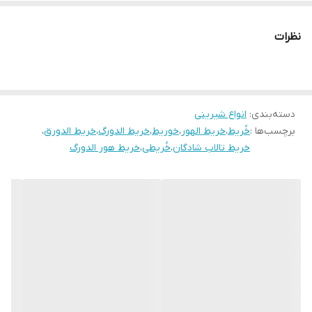
دارای بازار خوبی است و اطبای این کشور برای درمان برخی بیماری ها
چون مشکلات تنفسی، عفونت مجاری ادرار، ناراحتی های ریه و حنجره این
نظرات
ماده را به بیماران خود توصیه می کنند که در صورت بیشتر شناخته
شدن آن در کشورمان نیز می توان به خواص دارویی و مفید خریط پی
برد.
دسته‌بندی
:
انواع شیرینی
برچسب‌ها :
خُریط
،
خریط الهور
،
خوریط
،
خریط الدورگ
،
خریط الدورق
،
خریط تالاب شادگان
،
خُریطی
،
خریط هور الدورگ