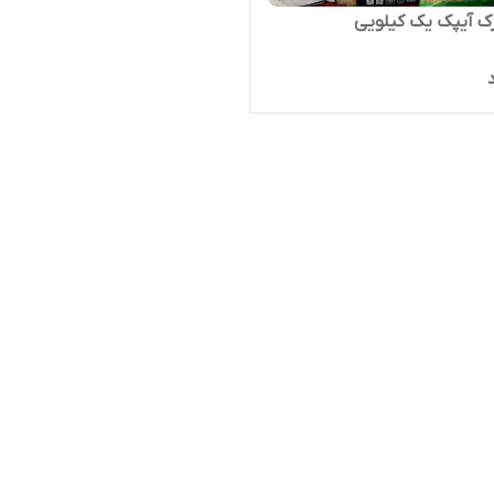
رک آیپک یک کیلویی