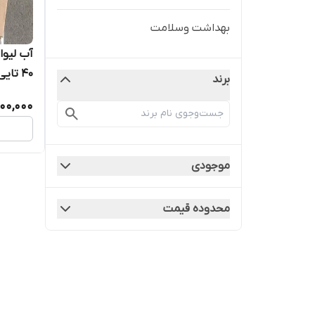
بهداشت وسلامت
آب لیوا
40 تایی
برند
00,000
موجودی
محدوده قیمت