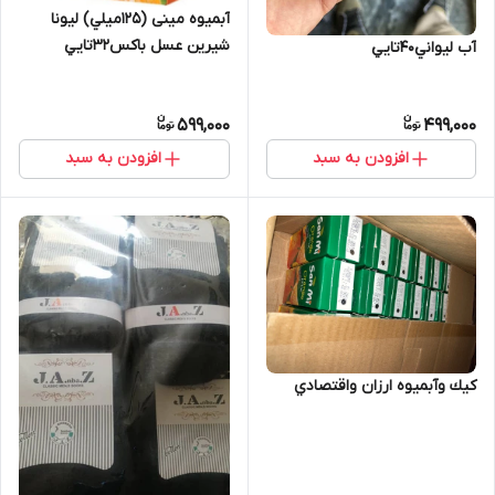
ٔآبمیوه مینی (۱۲۵میلي) ليونا
شیرین عسل باكس32تايي
آب ليواني40تايي
599,000
499,000
افزودن به سبد
افزودن به سبد
كيك وآبميوه ارزان واقتصادي