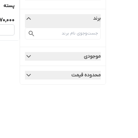
پسته
برند
70,000
موجودی
محدوده قیمت