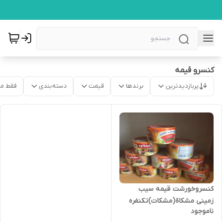
کنسرو قیمه
پربازدیدترین
برندها
قیمت
دسته‌بندی
فقط م
کنسروخورشت قیمه سیب
زمینی مشکاة(مشکات)تکنفره
ناموجود
تخت کلیددار(باکس24تایی)