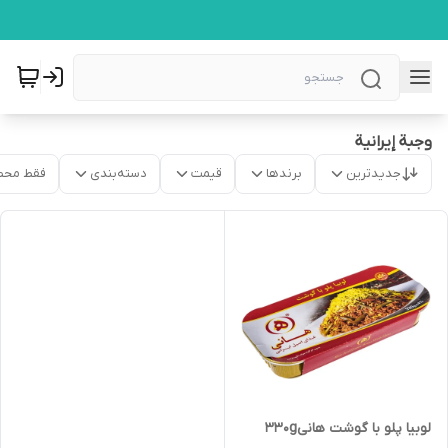
وجبة إیرانیة
جدیدترین
برندها
قیمت
دسته‌بندی
فقط محص
لوبیا پلو با گوشت هانی330g