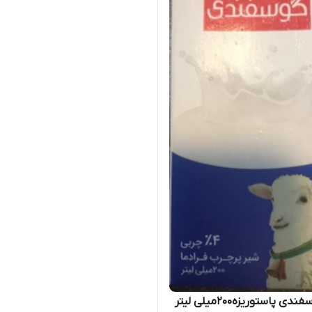
شیر گوسفندی پاستوریزه200میلی لیتر