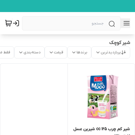
شیر کوچک
پربازدیدترین
برندها
قیمت
دسته‌بندی
فقط م
شیر کم چرب 125 cc شیرین عسل