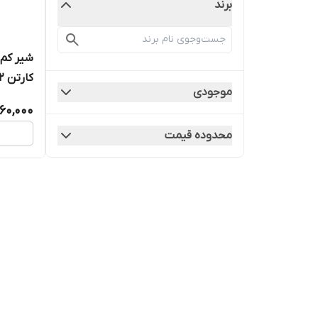
برند
کارتن 32 عددی
موجودی
60,000
محدوده قیمت