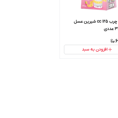
شیر کم چرب 125 cc شیرین عسل
6
افزودن به سبد