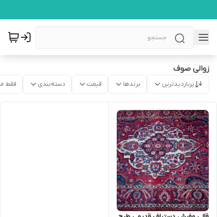
زوالی صوف
پربازدیدترین
برندها
قیمت
دسته‌بندی
فقط م
قالی وفرش دستباف قدیمی طرح