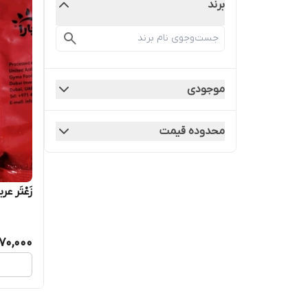
برند
موجودی
محدوده قیمت
زَعْتَر عر
70,000