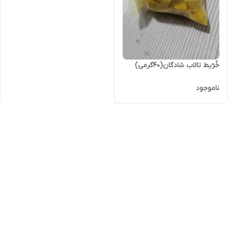
خُرّیط تالاب شادگان(۴۰گرمی)
ناموجود