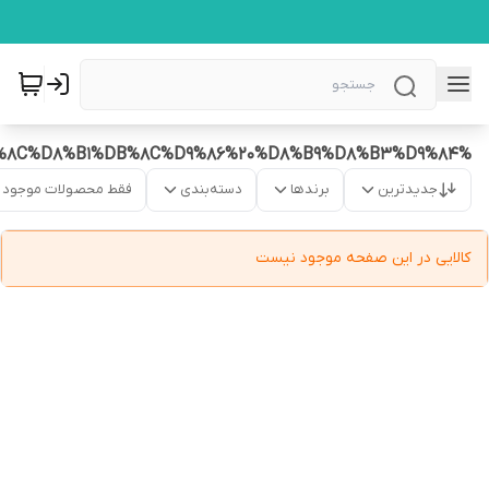
%DA%A9%DB%8C%DA%A9%20%D8%B4%DB%8C%D8%B1%DB%8C%D9%86%20%D8%B9%D8%B3%D9%84
جدیدترین
برندها
دسته‌بندی
فقط محصولات موجود
کالایی در این صفحه موجود نیست