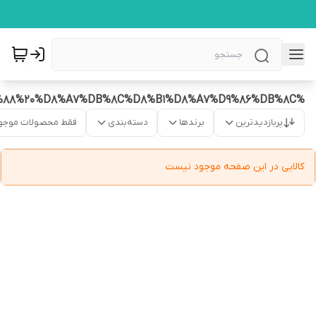
%D9%BE%D9%84%D9%88%20%D8%A7%DB%8C%D8%B1%D8%A7%D9%86%DB%8C
پربازدیدترین
برندها
دسته‌بندی
فقط محصولات موجو
کالایی در این صفحه موجود نیست