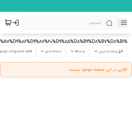
%D9%86%DB%8C%D9%85%D8%AF%D8%A7%D9%86%D9%87%20%D9%85%D8%B9%D8%B7%D8%B1
پربازدیدترین
برندها
دسته‌بندی
فقط محصولات موجو
کالایی در این صفحه موجود نیست