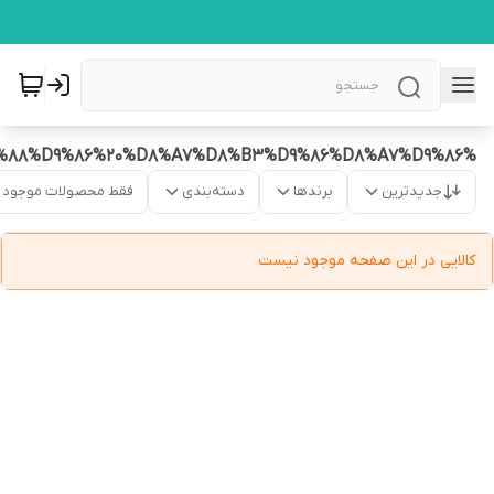
%D9%85%D8%B1%DB%8C%D8%AF%D9%86%D8%AA%20%D9%85%D8%B9%D8%AC%D9%88%D9%86%20%D8%A7%D8%B3%D9%86%D8%A7%D9%86
جدیدترین
برندها
دسته‌بندی
فقط محصولات موجود
کالایی در این صفحه موجود نیست