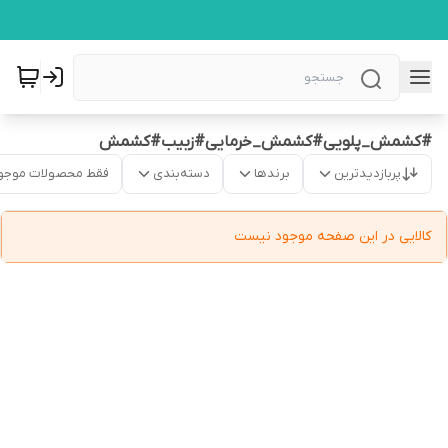
#کشمش_پلویی#کشمش_خرمایی#زبیب#کشمش
پربازدیدترین
برندها
دسته‌بندی
فقط محصولات موجو
کالایی در این صفحه موجود نیست