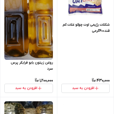
شکلات رژیمی اوت چوکو غلات کم
قند۴۰۰گرمی
روغن زیتون بابو فرابکر پرس
سرد
1,200,000
430,000
افزودن به سبد
افزودن به سبد