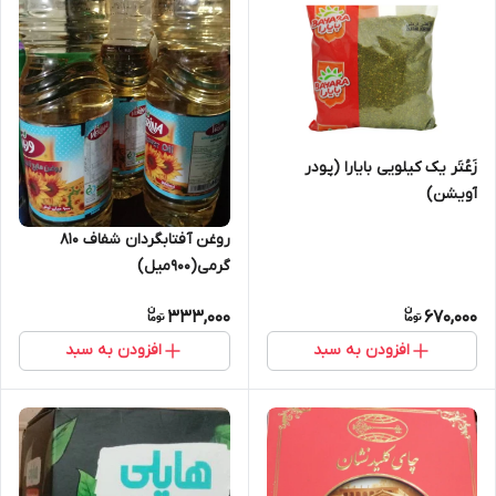
زَعُتَر یک کیلویی بایارا (پودر
آویشن)
روغن آفتابگردان شفاف ۸۱۰
گرمی(۹۰۰میل)
333,000
670,000
افزودن به سبد
افزودن به سبد