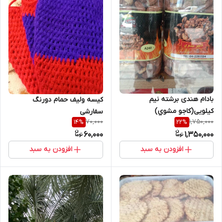
بادام هندی برشته نیم
کیسه ولیف حمام دورنگ
کیلویی(كاجو مشوي)
سفارشی
70,000
1,750,000
14
%
22
%
60,000
1,350,000
افزودن به سبد
افزودن به سبد