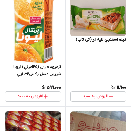
كيك اسفنجي لايه اي(تی تاب)
ٔآبمیوه مینی (۱۲۵میلي) ليونا
شیرین عسل باكس32تايي
599,000
11,900
افزودن به سبد
افزودن به سبد