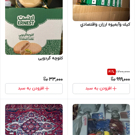
كيك وآبميوه ارزان واقتصادي
کلوچه گردویی
1,700,000
41
%
33,000
999,000
افزودن به سبد
افزودن به سبد