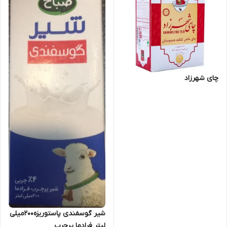
چای شهرزاد
شیر گوسفندی پاستوریزه200میلی
لیتر فرادما پرچرب