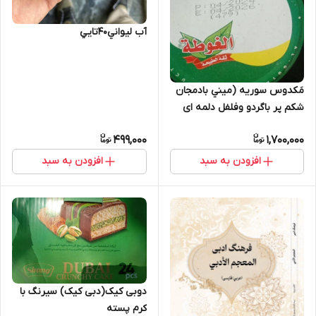
آب ليواني40تايي
مَکدوس سوریه (ميني بادمجان
شکم پر باگردو وفلفل دلمه ای
وسیر در روغن)
499,000
1,700,000
افزودن به سبد
افزودن به سبد
دوبی کیک(دبی کیک) سیرنگ با
کرم پسته