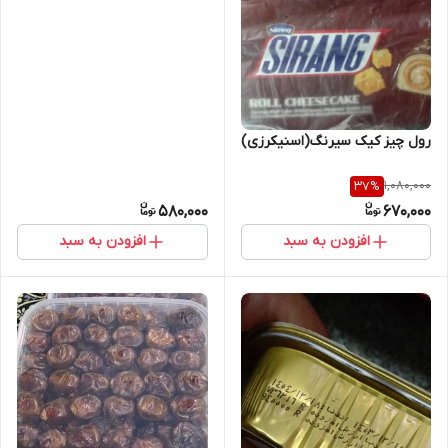
رول چیز کیک سیرنگ(اسنیکرزی)
1,080,000
37
%
580,000
670,000
افزودن به سبد
افزودن به سبد