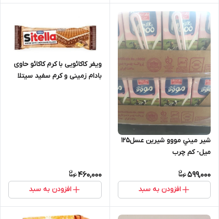
ویفر کاکائویی با کرم کاکائو حاوی
بادام زمینی و کرم سفید سیتلا
سیرنگ - وزن 30 گرم
شیر ميني مووو شیرین عسل۱۲۵
میل- کم چرب
460,000
599,000
افزودن به سبد
افزودن به سبد