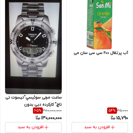
آب پرتقال 200 سی سی سان می
ساعت مچی سوئيسي"تیسوت تی
تاچ" کارکرده دبی بدون
380,000,000
35,000
65
%
54
%
جعبه(صفحه لمسی فیلم تست
130,000,000
15,790
سنسورها در آپارات)
افزودن به سبد
افزودن به سبد