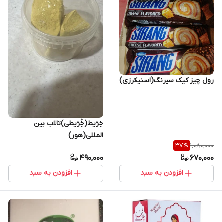
رول چیز کیک سیرنگ(اسنیکرزی)
خِرّیط(خُِرّیطی)تالاب بین
المللی(هور)
1,080,000
37
%
490,000
670,000
افزودن به سبد
افزودن به سبد