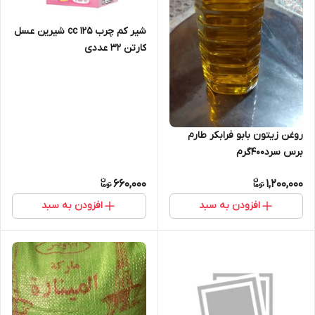
شیر کم چرب 125 cc شیرین عسل
کارتن 32 عددی
روغن زیتون بابو فرابکر طارم
برس سرد400گرم
660,000
1,200,000
افزودن به سبد
افزودن به سبد