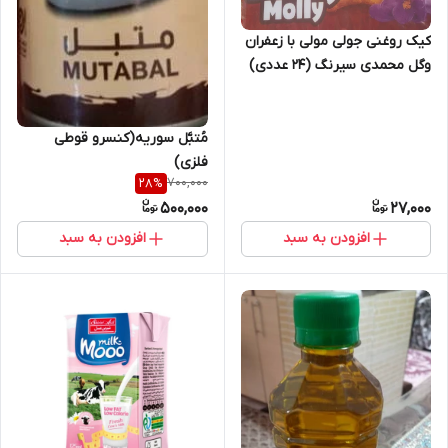
کیک روغنی جولی مولی با زعفران
وگل محمدی سیرنگ (24 عددی)
مُتبَّل سوریه(کنسرو قوطی
فلزی)
700,000
28
%
500,000
27,000
افزودن به سبد
افزودن به سبد