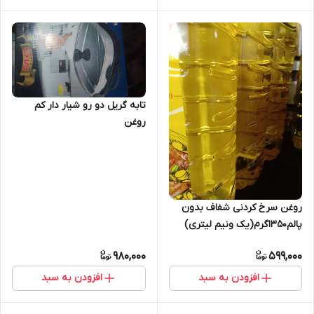
تابه گریل دو رو شیار دار کم
روغن
روغن سرخ کردنی شفاف بدون
پالم۱۳۵۰گرم(یک ونیم لیتری)
980,000
599,000
افزودن به سبد
افزودن به سبد