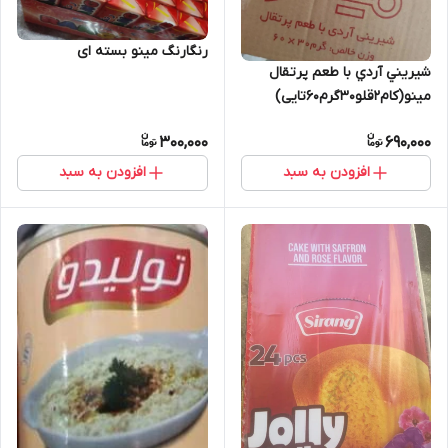
رنگارنگ مینو بسته ای
شيريني آردي با طعم پرتقال
مینو(کام۲قلو۳۰گرم۶۰تایی)
300,000
690,000
افزودن به سبد
افزودن به سبد