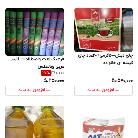
چای دبش۵۰۰گرمی+۲۰عدد چای
فرهنگ لغت واصطلاحات فارسی
کیسه ای خانواده
عربی وبالعکس
360,000
30
%
250,000
570,000
افزودن به سبد
افزودن به سبد