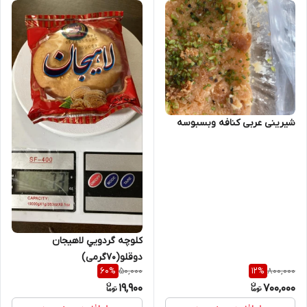
شیرینی عربی کنافه وبسبوسه
کلوچه گردویي لاهیجان
دوقلو(70گرمی)
50,000
800,000
60
%
12
%
19,900
700,000