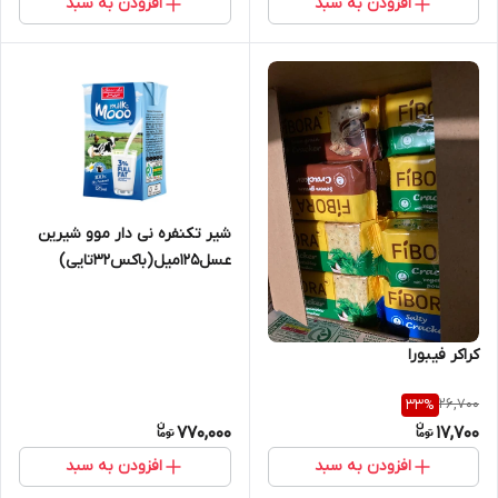
افزودن به سبد
افزودن به سبد
شیر تکنفره نی دار موو شیرین
عسل125میل(باکس32تایی)
كراكر فيبورا
26,700
33
%
770,000
17,700
افزودن به سبد
افزودن به سبد