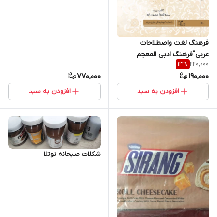
فرهنگ لغت واصطلاحات
عربی"فرهنگ ادبی المعجم
220,000
13
%
الأدبی"باشرح ومعادل
770,000
190,000
فارسی(ارسال رایگان با پست)
افزودن به سبد
افزودن به سبد
شکلات صبحانه نوتلا