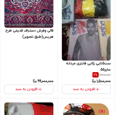
قالی وفرش دستباف قدیمی طرح
هریس(طبق تصویر)
ست5تایی رکابی فانتزی مردانه
سایز55
1,700,000
11
%
99,000,000
1,500,000
افزودن به سبد
افزودن به سبد