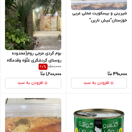
شیرینی و بیسکویت محلی عربی
خوزستان"عیش نارین"
بوم گردی مزجی روم(محدوده
روستای گردشگری عَلْوَه وقدمگاه
1,500,000
20
%
نبی صالح کارون خوزستان)
1,200,000
490,000
افزودن به سبد
افزودن به سبد