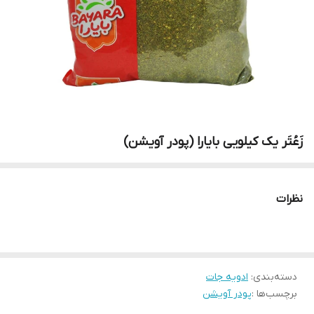
زَعُتَر یک کیلویی بایارا (پودر آویشن)
نظرات
دسته‌بندی
:
ادویه جات
برچسب‌ها :
پودر آویشن