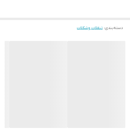
شما کدوم نوشیدنی رو برای کنار رول‌چیزکیک انتخاب می‌کنید؟ ☕️🥛🧋
دسته‌بندی
:
تنقلات وشکلات