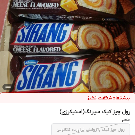
رول چیز کیک سیرنگ(اسنیکرزی)
طعم
رول چیز کیک با روکش فرآورده کاکائویی