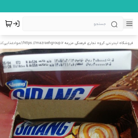
فروشگاه اینترنتی گروه تجاری فرهنگی مزرعه https://mazraehgroup.ir/
/
موادغذایی
/
تن