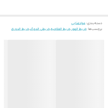
در کنار کارهای صید و صیادی، حصیر بافی و دامداری در اول بهار منتظر
بردی می‌مانند.
«بردی» (پاپیروس یا لُخ) قد و قامتش حدود ۶ متر است.
دسته‌بندی
:
موادغذایی
در دل برگهای صاف و پهن، شاخه‌ای لوله مانند قد می‌کشد. در بالای این
برچسب‌ها :
خریط الهور
،
خریط الفلاحیه
،
خریطی الدورگ
،
خریط الدورق
شاخه کاکلی وجود دارد. این کاکل که اندازه‌اش بین ۳۰ تا
۶۰
سانتی‌متر
است، حامل تخم گیاه و تضمین کننده ادامه حیات آن است.
[۳]
[۲]
این خوراکی دارای خاصیت‌های ویتامینی برای بدن و کم‌یاب است. در
[۴]
تحقیقی آمده‌است که این خوراک غذای سومریان و بابلیان بوده‌است.
[۵]
این خوراکی غذای ویژه
ماه رمضان
نیز به حساب می‌آید.
کاکل با یک حرکت دست از شاخه جدا می‌شود. این بخش از گیاه که اگر به
موقع چیده نشود خشک می‌شود و با وزش کمترین باد در هوا پخش
می‌شود.
بعد از جدا کردن کاکل‌های آن‌ها را روی هم انباشته می‌کنند. علت
نامگذاری این خوراکی همین نحوهٔ کندن و جدا کردن کاکل است. (خرط به