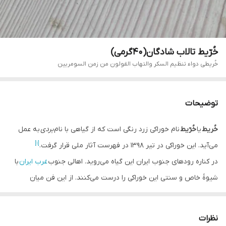
خُرّیط تالاب شادگان(۴۰گرمی)
خُریطی دواء تنظیم السکر والتهاب القولون من زمن السومریین
توضیحات
خُریط
یا
خُرّیط
نام خوراکی زرد رنگی است که از گیاهی با نام
بردی
به عمل
[۱]
می‌آید. این خوراکی در تیر ۱۳۹۸ در فهرست آثار ملی قرار گرفت.
در کناره رودهای جنوب ایران این گیاه می‌روید. اهالی جنوب
غرب ایران
با
شیوهٔ خاص و سنتی این خوراکی را درست می‌کنند. از این فن میان
ساکنان کناره
کرخه
در
شوش
و هورالعظیم در
دشت آزادگان
،
عراق
و
کویت
هم
وجود دارد اما به گستردگی
شادگان
نیست. حاشیه نشینان در طول سال و
نظرات