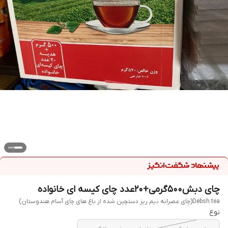
چای دبش۵۰۰گرمی+۲۰عدد چای کیسه ای خانواده
Debsh tea(چای عصرانه نیم ریز دستچین شده از باغ های چای آسام هندوستان)
نوع