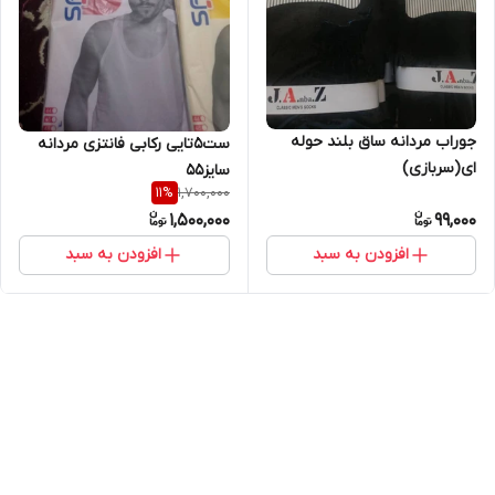
جوراب مردانه ساق بلند حوله
ست5تایی رکابی فانتزی مردانه
ای(سربازی)
سایز55
1,700,000
11
%
1,500,000
99,000
افزودن به سبد
افزودن به سبد