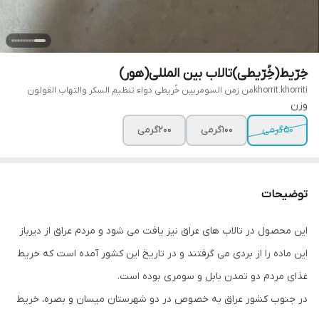
خِرّیط(خُِرّیطی)تالاب بین المللی(هور)
khorrit.khorritiمن زمن السومریین خُریطی دواء تنظیم السکر والتهاب القولون
وزن
۵۰گرمی
۱۰۰گرمی
۲۰۰گرمی
توضیحات
این محصول در تالاب های عراق نیز یافت می شود و مردم عراق از دیرباز
این ماده را از بردی می گرفتند و در تاریخ این کشور آمده است که خریط
غذای مردم دو تمدن بابل و سومری بوده است.
در جنوب کشور عراق به خصوص در دو شهرستان میسان و بصره، خریط