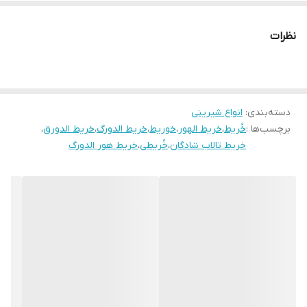
دارای بازار خوبی است و اطبای این کشور برای درمان برخی بیماری ها
چون مشکلات تنفسی، عفونت مجاری ادرار، ناراحتی های ریه و حنجره این
نظرات
ماده را به بیماران خود توصیه می کنند که در صورت بیشتر شناخته
شدن آن در کشورمان نیز می توان به خواص دارویی و مفید خریط پی
برد.
دسته‌بندی
:
انواع شیرینی
برچسب‌ها :
خُریط
،
خریط الهور
،
خوریط
،
خریط الدورگ
،
خریط الدورق
،
خریط تالاب شادگان
،
خُریطی
،
خریط هور الدورگ